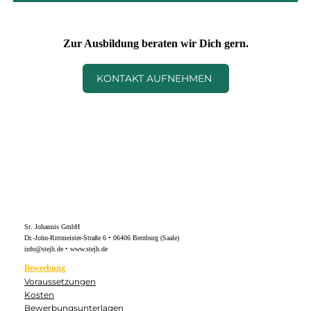
Zur Ausbildung beraten wir Dich gern.
KONTAKT AUFNEHMEN
St. Johannis GmbH
Dr.-John-Rittmeister-Straße 6 • 06406 Bernburg (Saale)
info@stejh.de • www.stejh.de
Bewerbung
Voraussetzungen
Kosten
Bewerbungsunterlagen