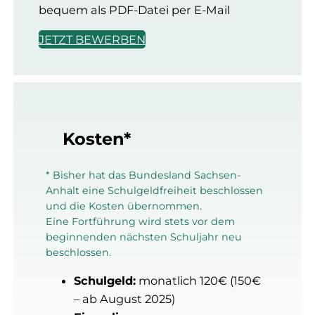
in einer anderen
bequem als PDF-Datei per E-Mail
Ausbildung zum*zur
Fachrichtung und
Sozialassistent*in
JETZT BEWERBEN
1-jähriges
Sozialpraktikum
oder
abgeschlossene
Kosten*
Berufsausbildung und 600
Stunden Praktikum in
einer sozialpädagogischen
* Bisher hat das Bundesland Sachsen-
Einrichtung
Anhalt eine Schulgeldfreiheit beschlossen
und die Kosten übernommen.
Eine Fortführung wird stets vor dem
oder
beginnenden nächsten Schuljahr neu
beschlossen.
Schulgeld:
monatlich 120€ (150€
ohne Berufsausbildung
mindestens 4 Jahre
– ab August 2025)
Berufstätigkeit bei einem