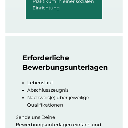
Praktikum in einer sozialen
Einrichtung
Erforderliche
Bewerbungsunterlagen
abgeschlossene
Fachoberschulabschluss
Lebenslauf
Ausbildung zum*zur
im Bereich Sozialwesen
Kinderpfleger*in
Abschlusszeugnis
Nachweis(e) über jeweilige
oder
Qualifikationen
oder
Sende uns Deine
Fachoberschulabschluss
Bewerbungsunterlagen einfach und
abgeschlossene