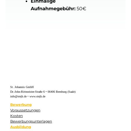
Einmalige
anerkannten sozialen
Aufnahmegebühr:
50€
Träger
St. Johannis GmbH
Dr.-John-Rittmeister-Straße 6 • 06406 Bernburg (Saale)
info@stejh.de • www.stejh.de
Bewerbung
Voraussetzungen
Kosten
Bewerbungsunterlagen
Ausbildung