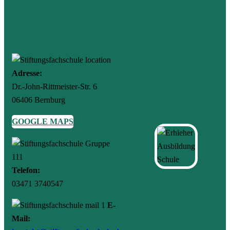
Adresse:
Dr.-John-Rittmeister-Str. 6
06406 Bernburg
GOOGLE MAPS
Telefon:
03471 3740547
E-
Mail: