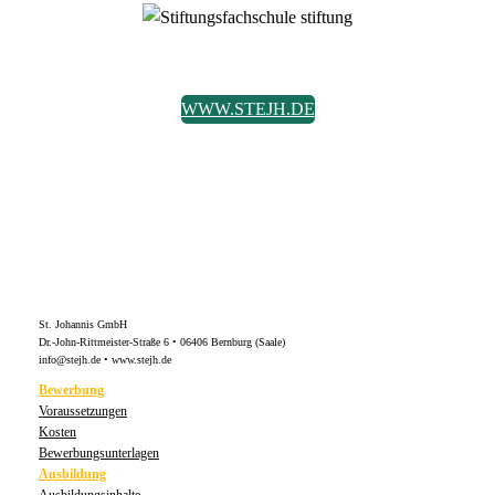
WWW.STEJH.DE
St. Johannis GmbH
Dr.-John-Rittmeister-Straße 6 • 06406 Bernburg (Saale)
info@stejh.de • www.stejh.de
Bewerbung
Voraussetzungen
Kosten
Bewerbungsunterlagen
Ausbildung