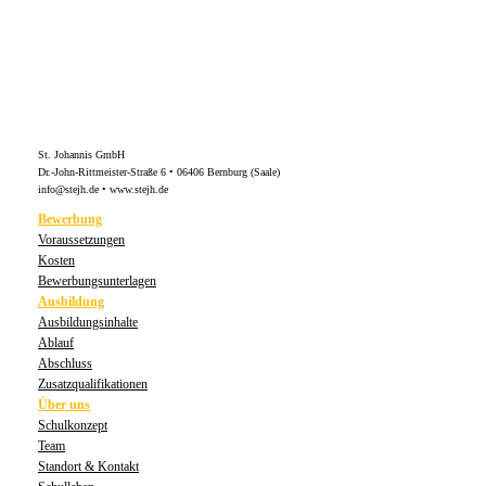
St. Johannis GmbH
Dr.-John-Rittmeister-Straße 6 • 06406 Bernburg (Saale)
info@stejh.de • www.stejh.de
Bewerbung
Voraussetzungen
Kosten
Bewerbungsunterlagen
Ausbildung
Ausbildungsinhalte
Ablauf
Abschluss
Zusatzqualifikationen
Über uns
Schulkonzept
Team
Standort & Kontakt