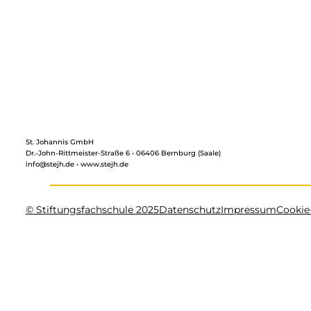
St. Johannis GmbH
Dr.-John-Rittmeister-Straße 6 • 06406 Bernburg (Saale)
info@stejh.de • www.stejh.de
© Stiftungsfachschule 2025
Datenschutz
Impressum
Cookie-