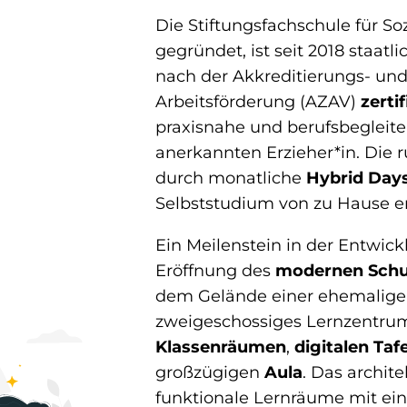
Die Stiftungsfachschule für S
gegründet, ist seit 2018 staatl
nach der Akkreditierungs- un
Arbeitsförderung (AZAV)
zertif
praxisnahe und berufsbegleite
anerkannten Erzieher*in. Die 
durch monatliche
Hybrid Day
Selbststudium von zu Hause e
Ein Meilenstein in der Entwick
Eröffnung des
modernen Schu
dem Gelände einer ehemaligen
zweigeschossiges Lernzentru
Klassenräumen
,
digitalen Taf
großzügigen
Aula
. Das archit
funktionale Lernräume mit e