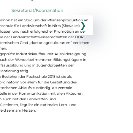
Sekretariat/Koordination
ielmon hat ein Studium der Pflanzenproduktion an
Uta Aehlig hat
schule für Landwirtschaft in Nitra (Slowakei)
Lehramt und an
lossen und nach erfolgreicher Promotion an der
Arbeit studiert.
e der Landwirtschaftswissenschaften der DDR
anerkannte Sozi
demischen Grad „doctor agriculturarum“ verliehen
unserer Stiftun
en.
Unterrichtsfäche
geprüfte Industriekauffrau mit Ausbildereignung
vertrauensvoll
nach der Wende bei mehreren Bildungsträgern in
Kinder- und Juge
ufsausbildung und in Jugendprojekten der
Erzieherausbild
ientierung tätig.
Das Vermitteln
 Bestehen der Fachschule 2015 ist sie als
Musikpädagogik 
rdinatorin vor allem für die Gestaltung des
Fachschüler:inn
torischen Ablaufs zuständig. Als zentrale
Ihr Motto: „Wil
telle in der Kommunikation mit allen Akteuren,
Flamme sein!“ (
m auch mit den Lehrkräften und
ler:innen, liegt ihr ein optimales Lern- und
eld sehr am Herzen.