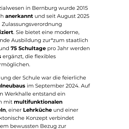
ozialwesen in Bernburg wurde 2015
ich
anerkannt
und seit August 2025
d Zulassungsverordnung
iziert
. Sie bietet eine moderne,
nde Ausbildung zur*zum staatlich
rund
75 Schultage
pro Jahr werden
s
ergänzt, die flexibles
rmöglichen.
lung der Schule war die feierliche
lneubaus
im September 2024. Auf
 Werkhalle entstand ein
m mit
multifunktionalen
eln
, einer
Lehrküche
und einer
ektonische Konzept verbindet
inem bewussten Bezug zur