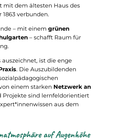
kt mit dem ältesten Haus des
 1863 verbunden.
ände – mit einem
grünen
hulgarten
– schafft Raum für
ng.
auszeichnet, ist die enge
Praxis
. Die Auszubildenden
n sozialpädagogischen
 von einem starken
Netzwerk an
 Projekte sind lernfeldorientiert
Expert*innenwissen aus dem
ernatmosphäre
auf Augenhöhe