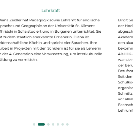
Lehrkraft
Diana Zeidler hat Pädagogik sowie Lehramt für englische
Birgit S
Sprache und Geographie an der Universität St. Kliment
der Hoch
hridski in Sofia studiert und in Bulgarien unterrichtet. Sie
abgesch
st zudem staatlich anerkannte Erzieherin. Diana ist
Akademi
eidenschaftliche Köchin und spricht vier Sprachen. Ihre
den aka
rbeit in Projekten mit den Schülern ist für sie als Lehrerin
bekomm
n der 4. Generation eine Voraussetzung, um interkulturelle
Als IHK-
Bildung zu vermitteln.
war sie 
der Ber
Berufsor
Seit dem
Schulkoo
organisa
Schnitts
vor alle
Fachschü
Lehrumf