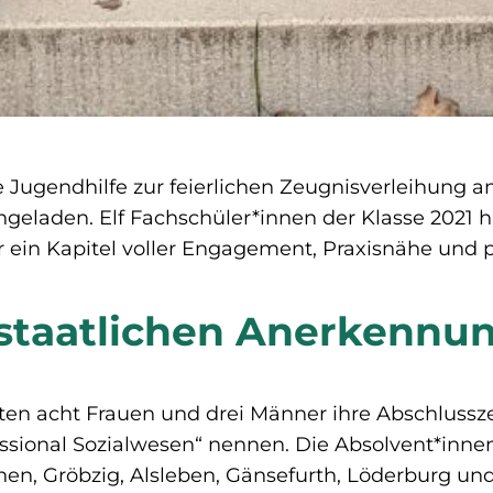
e Jugendhilfe zur feierlichen Zeugnisverleihung an
ngeladen. Elf Fachschüler*innen der Klasse 2021 
ihr ein Kapitel voller Engagement, Praxisnähe und 
 staatlichen Anerkennu
ten acht Frauen und drei Männer ihre Abschlusszeu
fessional Sozialwesen“ nennen. Die Absolvent*in
hen, Gröbzig, Alsleben, Gänsefurth, Löderburg u