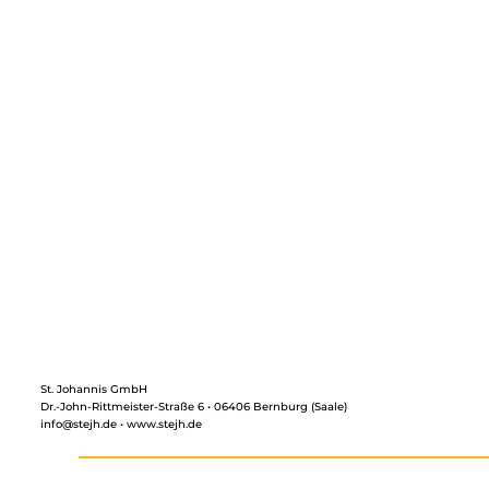
St. Johannis GmbH
Dr.-John-Rittmeister-Straße 6 • 06406 Bernburg (Saale)
info@stejh.de • www.stejh.de