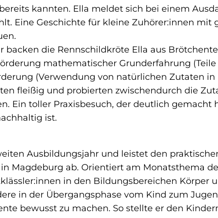
r bereits kannten. Ella meldet sich bei einem Ausd
ählt. Eine Geschichte für kleine Zuhörer:innen mi
uen.
r backen die Rennschildkröte Ella aus Brötchent
, Förderung mathematischer Grunderfahrung (Teile
rderung (Verwendung von natürlichen Zutaten in B
ten fleißig und probierten zwischendurch die Zu
en. Ein toller Praxisbesuch, der deutlich gemacht 
chhaltig ist.
eiten Ausbildungsjahr und leistet den praktische
 in Magdeburg ab. Orientiert am Monatsthema des
ässler:innen in den Bildungsbereichen Körper und
ndere in der Übergangsphase vom Kind zum Jugendl
ente bewusst zu machen. So stellte er den Kinder