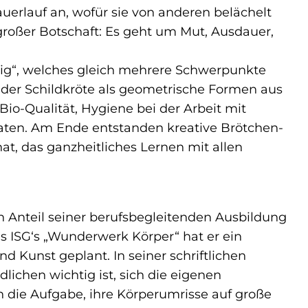
auerlauf an, wofür sie von anderen belächelt
t großer Botschaft: Es geht um Mut, Ausdauer,
eig“, welches gleich mehrere Schwerpunkte
 der Schildkröte als geometrische Formen aus
io-Qualität, Hygiene bei der Arbeit mit
taten. Am Ende entstanden kreative Brötchen-
hat, das ganzheitliches Lernen mit allen
n Anteil seiner berufsbegleitenden Ausbildung
 ISG‘s „Wunderwerk Körper“ hat er ein
 Kunst geplant. In seiner schriftlichen
ichen wichtig ist, sich die eigenen
n die Aufgabe, ihre Körperumrisse auf große