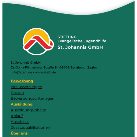
St. Johannis GmbH
Dr.-John-Rittmeister-Straße 6 • 06406 Bernburg (Saale)
info@stejh.de • www.stejh.de
Bewerbung
Voraussetzungen
Kosten
Bewerbungsunterlagen
Ausbildung
Ausbildungsinhalte
Ablauf
Abschluss
Zusatzqualifikationen
Über uns