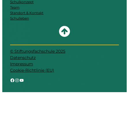
Schulkonzept
Team
Standort & Kontakt
Schulleben
© Stiftungsfachschule 2025
Datenschutz
Impressum
Cookie-Richtlinie (EU)
Facebook
Instagram
YouTube